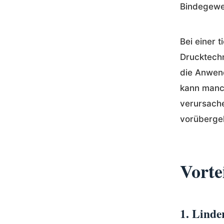
Bindegewe
Bei einer
Drucktechn
die Anwen
kann manc
verursache
vorüberge
Vorte
1. Lind