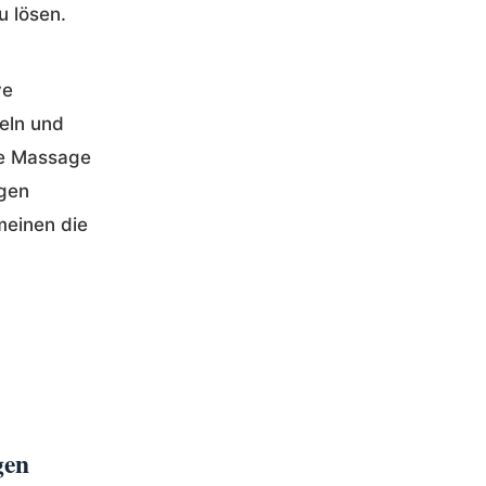
 lösen.
ve
eln und
se Massage
agen
meinen die
gen