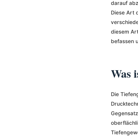
darauf abz
Diese Art 
verschied
diesem Art
befassen u
Was i
Die Tiefen
Drucktech
Gegensatz
oberflächl
Tiefengewe