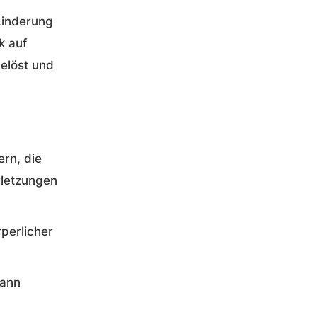
Linderung
k auf
elöst und
rn, die
rletzungen
rperlicher
kann