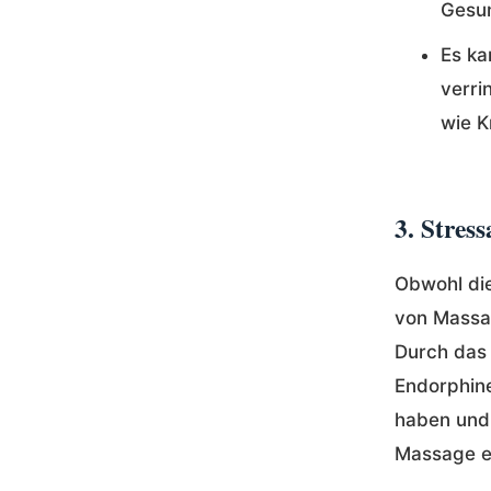
Gesun
Es ka
verri
wie K
3. Stre
Obwohl die
von Massa
Durch das
Endorphin
haben und 
Massage ei