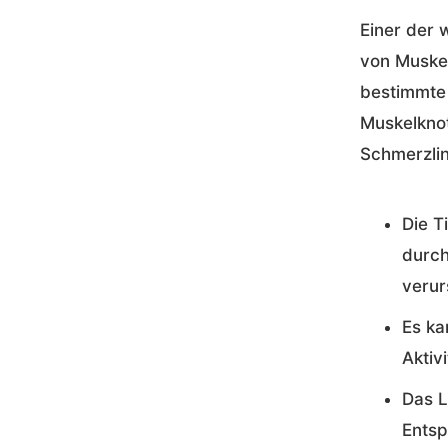
Einer der 
von Muske
bestimmte
Muskelknot
Schmerzlin
Die T
durch
verur
Es ka
Aktiv
Das L
Entsp