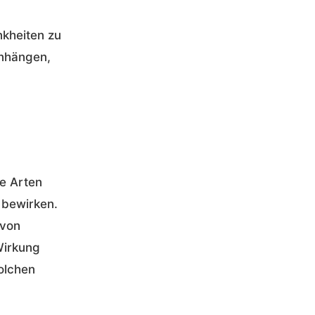
nkheiten zu
enhängen,
e Arten
 bewirken.
 von
Wirkung
olchen