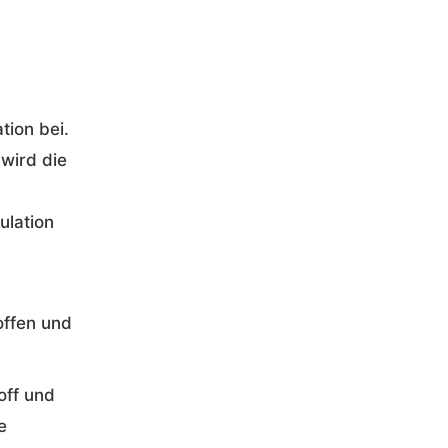
tion bei.
wird die
ulation
offen und
off und
e