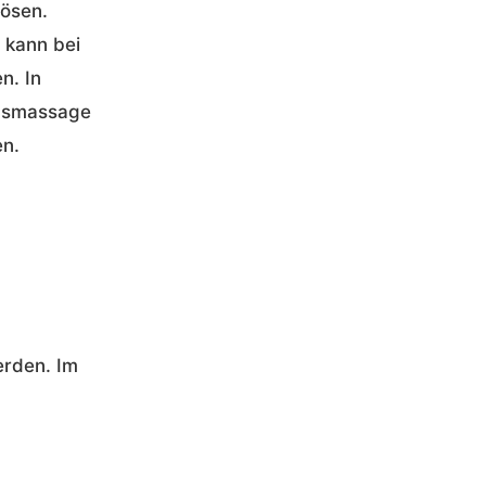
lösen.
 kann bei
n. In
ebsmassage
en.
rden. Im