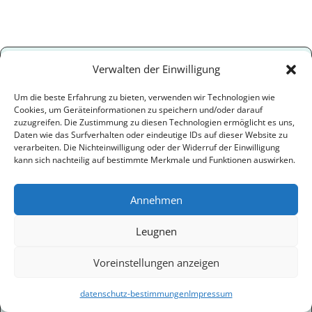
Verwalten der Einwilligung
Recovery Tips for Busy Berliners
Um die beste Erfahrung zu bieten, verwenden wir Technologien wie
Cookies, um Geräteinformationen zu speichern und/oder darauf
zuzugreifen. Die Zustimmung zu diesen Technologien ermöglicht es uns,
Quick recovery techniques and exclusive offers.
Daten wie das Surfverhalten oder eindeutige IDs auf dieser Website zu
Fortnightly.
verarbeiten. Die Nichteinwilligung oder der Widerruf der Einwilligung
kann sich nachteilig auf bestimmte Merkmale und Funktionen auswirken.
Annehmen
Leugnen
Voreinstellungen anzeigen
datenschutz-bestimmungen
Impressum