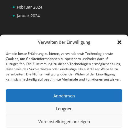
Februar 2024
Januar 2024
Verwalten der Einwilligung
Um die beste Erfahrung zu bieten, verwenden wir Technologien wie
Cookies, um Geräteinformationen zu speichern und/oder darauf
zuzugreifen. Die Zustimmung zu diesen Technologien ermöglicht es uns,
Daten wie das Surfverhalten oder eindeutige IDs auf dieser Website zu
verarbeiten. Die Nichteinwilligung oder der Widerruf der Einwilligung
kann sich nachteilig auf bestimmte Merkmale und Funktionen auswirken.
Annehmen
Designed by
Elegant Themes
| Powered by
Leugnen
WordPress
Voreinstellungen anzeigen
Deutsch
English
(
Englisch
)